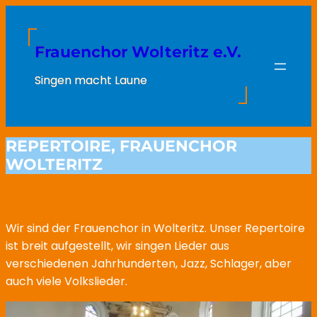
Zum
Inhalt
springen
Frauenchor Wolteritz e.V.
Singen macht Laune
REPERTOIRE, FRAUENCHOR
WOLTERITZ
Wir sind der Frauenchor in Wolteritz. Unser Repertoire
ist breit aufgestellt, wir singen Lieder aus
verschiedenen Jahrhunderten, Jazz, Schlager, aber
auch viele Volkslieder.